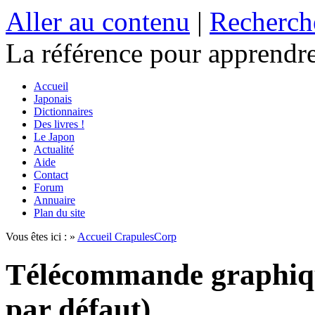
Aller au contenu
|
Recherch
La référence
pour apprendre
Accueil
Japonais
Dictionnaires
Des livres !
Le Japon
Actualité
Aide
Contact
Forum
Annuaire
Plan du site
Vous êtes ici : »
Accueil CrapulesCorp
Télécommande graphiq
par défaut)