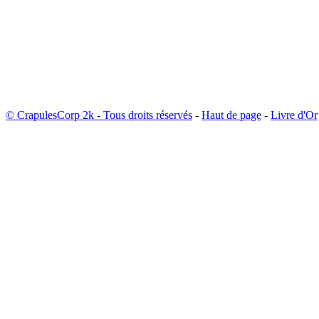
© CrapulesCorp 2k - Tous droits réservés
-
Haut de page
-
Livre d'Or