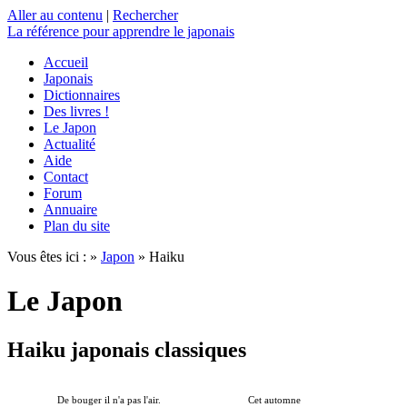
Aller au contenu
|
Rechercher
La référence
pour apprendre le japonais
Accueil
Japonais
Dictionnaires
Des livres !
Le Japon
Actualité
Aide
Contact
Forum
Annuaire
Plan du site
Vous êtes ici : »
Japon
» Haiku
Le Japon
Haiku japonais classiques
De bouger il n'a pas l'air.
Cet automne