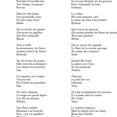
Pourtant il travaille dur
Je n'ai pas d'enfant sur les genoux
Son champ, le paysan !
Pour contempler la lune.
Kyorai
Onitsura
Dans le vieil étang
Le voleur
Une grenouille saute
M'a tout emporté, sauf
Un ploc dans l'eau!
La lune qui était à ma fenêtre.
Basho
Ryokan
Sur la cloche du temple
Que n'ai-je un pinceau
S'est posé un papillon
Qui puisse peindre les fleurs du pruni
Qui dort tranquille.
Avec leur parfum!
Buson
Shoha
Tout a brûlé
Qui se soucie de regarder
heureusement, les fleurs
La fleur de la carotte sauvage
avaient achevé de fleurir.
Au temps des cerisiers?
Hokushi
Sodo
Sur les écrans de papier
Quand elle fond,
Elles font des arabesques
La glace avec l'eau
Les chiures de mouches.
Se raccommode.
Issa
Teitoku
Un superbe cerf-volant
J'éternue
S'est envolé
et perds de vue
De la hutte du mendiant.
l'alouette
Issa
Yayu
Sur mon chapeau
Occupé à transplanter les pousses
La neige me paraît légère
Il va pisser dans la rizière
Car elle est mienne.
Du voisin.
Kikaku
Yayu
Une fleur tombée
Le serpent s'esquiva
Remonte à sa branche
Mais le regard qu'il me lança
Non, c'est un papillon!
Resta dans l'herbe.
Moritake
Kyoshi