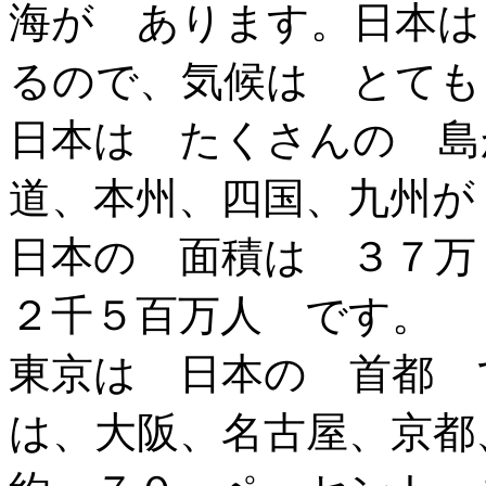
海が あります。日本は
るので、気候は とても
日本は たくさんの 島
道、本州、四国、九州が
日本の 面積は ３７万
２千５百万人 です。
東京は 日本の 首都 
は、大阪、名古屋、京