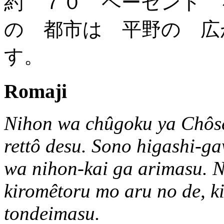
約 ７０ ペーセント 
の 都市は 平野の 広
す。
Romaji
Nihon wa chûgoku ya Chôse
rettô desu. Sono higashi-ga
wa nihon-kai ga arimasu. 
kiromêtoru mo aru no de, k
tondeimasu.