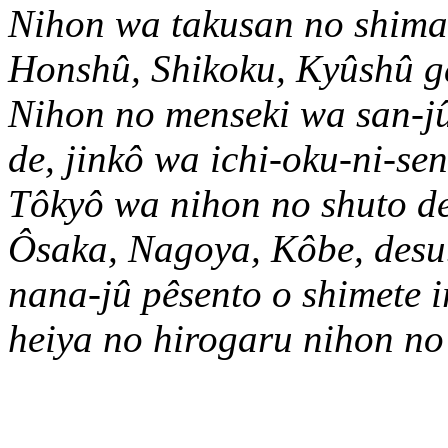
Nihon wa takusan no shima
Honshû, Shikoku, Kyûshû ga
Nihon no menseki wa san-j
de, jinkô wa ichi-oku-ni-s
Tôkyô wa nihon no shuto de
Ôsaka, Nagoya, Kôbe, desu
nana-jû pêsento o shimete i
heiya no hirogaru nihon no