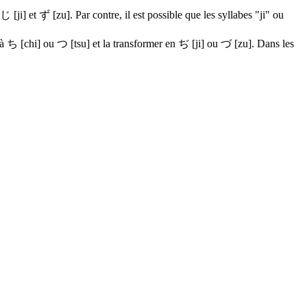
じ
[ji] et
ず [zu]
. Par contre, il est possible que les syllabes "ji" ou
 à
ち [chi]
ou
つ
[tsu] et la transformer en
ぢ
[ji] ou
づ
[zu]. Dans les