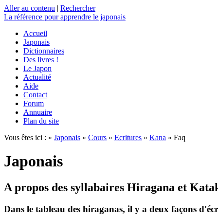
Aller au contenu
|
Rechercher
La référence
pour apprendre le japonais
Accueil
Japonais
Dictionnaires
Des livres !
Le Japon
Actualité
Aide
Contact
Forum
Annuaire
Plan du site
Vous êtes ici : »
Japonais
»
Cours
»
Ecritures
»
Kana
» Faq
Japonais
A propos des syllabaires Hiragana et Kat
Dans le tableau des hiraganas, il y a deux façons d'écri