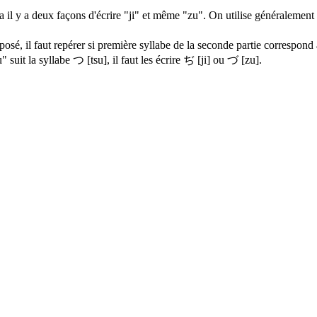
a il y a deux façons d'écrire "ji" et même "zu". On utilise généralement
posé, il faut repérer si première syllabe de la seconde partie correspond
u" suit la syllabe
つ
[tsu], il faut les écrire ぢ [ji] ou
づ
[zu].