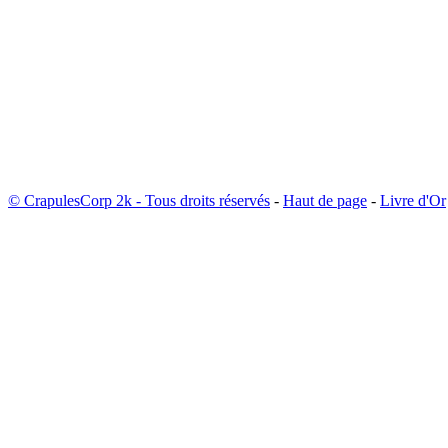
© CrapulesCorp 2k - Tous droits réservés
-
Haut de page
-
Livre d'Or