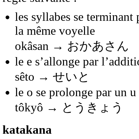
les syllabes se terminant 
la même voyelle
okâsan →
おかあさん
le e s’allonge par l’addit
sêto →
せいと
le o se prolonge par un u
tôkyô →
とうきょう
katakana