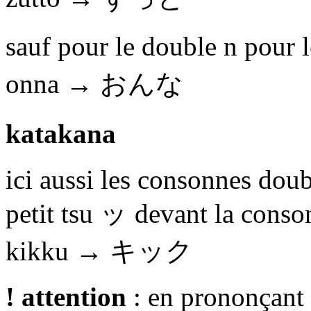
sauf pour le double n pour l
onna →
おんな
katakana
ici aussi les consonnes dou
petit tsu
ッ
devant la conso
kikku →
キック
! attention
: en prononçant c