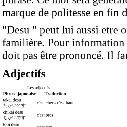
marque de politesse en fin d
"Desu " peut lui aussi etre 
familière. Pour information 
doit pas être prononcé. Il fa
Adjectifs
Les adjectifs
Phrase japonaise
Traduction
takai desu
c'est cher - c'est haut
たかいです
chikai desu
c'est pres
ちかいです
tooi desu