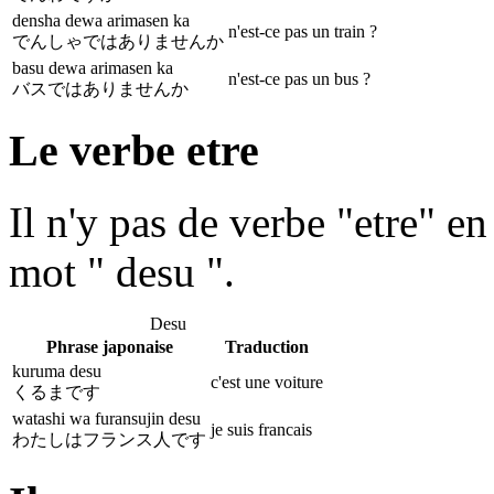
densha dewa arimasen ka
n'est-ce pas un train ?
でんしゃではありませんか
basu dewa arimasen ka
n'est-ce pas un bus ?
バスではありませんか
Le verbe etre
Il n'y pas de verbe "etre" en
mot " desu ".
Desu
Phrase japonaise
Traduction
kuruma desu
c'est une voiture
くるまです
watashi wa furansujin desu
je suis francais
わたしはフランス人です