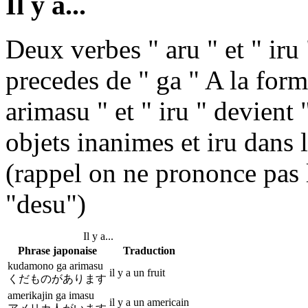
Il y a...
Deux verbes " aru " et " iru
precedes de " ga " A la form
arimasu " et " iru " devient 
objets inanimes et iru dans l
(rappel on ne prononce pas l
"desu")
Il y a...
Phrase japonaise
Traduction
kudamono ga arimasu
il y a un fruit
くだものがあります
amerikajin ga imasu
il y a un americain