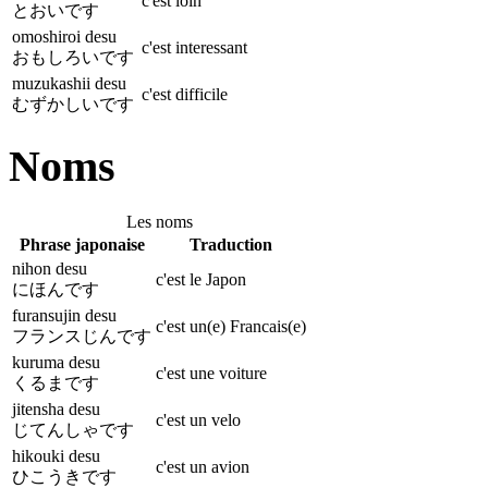
c'est loin
とおいです
omoshiroi desu
c'est interessant
おもしろいです
muzukashii desu
c'est difficile
むずかしいです
Noms
Les noms
Phrase japonaise
Traduction
nihon desu
c'est le Japon
にほんです
furansujin desu
c'est un(e) Francais(e)
フランスじんです
kuruma desu
c'est une voiture
くるまです
jitensha desu
c'est un velo
じてんしゃです
hikouki desu
c'est un avion
ひこうきです