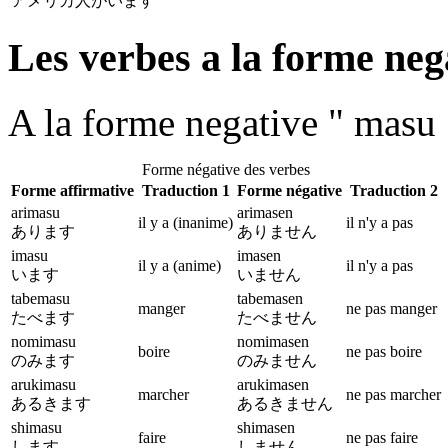
アメリカ人がいます
Les verbes a la forme neg
A la forme negative " masu 
Forme négative des verbes
Forme affirmative
Traduction 1
Forme négative
Traduction 2
arimasu
arimasen
il y a (inanime)
il n'y a pas
あります
ありません
imasu
imasen
il y a (anime)
il n'y a pas
います
いません
tabemasu
tabemasen
manger
ne pas manger
たべます
たべません
nomimasu
nomimasen
boire
ne pas boire
のみます
のみません
arukimasu
arukimasen
marcher
ne pas marcher
あるきます
あるきません
shimasu
shimasen
faire
ne pas faire
します
しません