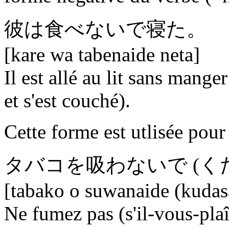
彼は食べ
ないで
寝た。
[kare wa tabenaide neta]
Il est allé au lit sans mange
et s'est couché).
Cette forme est utlisée pou
タバコを吸わ
ないで
(く
[tabako o suwanaide (kudas
Ne fumez pas (s'il-vous-plaî