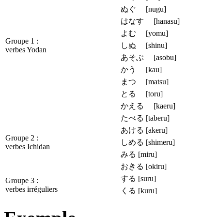
ぬぐ [nugu]
はなす [hanasu]
よむ [yomu]
Groupe 1 :
しぬ [shinu]
verbes Yodan
あそぶ [asobu]
かう [kau]
まつ [matsu]
とる [toru]
かえる [kaeru]
たべる [taberu]
あける [akeru]
Groupe 2 :
しめる [shimeru]
verbes Ichidan
みる [miru]
おきる [okiru]
する [suru]
Groupe 3 :
verbes irréguliers
くる [kuru]