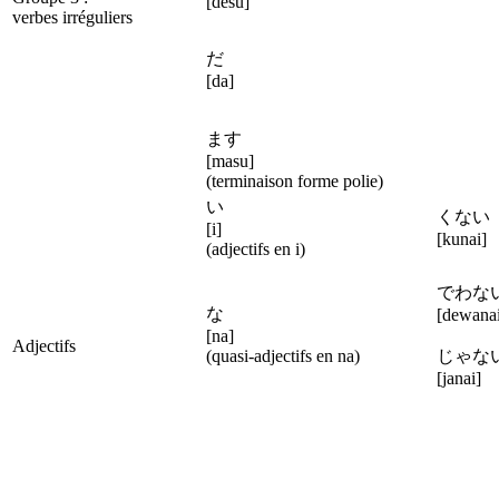
[desu]
verbes irréguliers
だ
[da]
ます
[masu]
(terminaison forme polie)
い
くな
[i]
[kunai]
(adjectifs en i)
でわ
な
[dewanai
[na]
Adjectifs
(quasi-adjectifs en na)
じゃ
[janai]