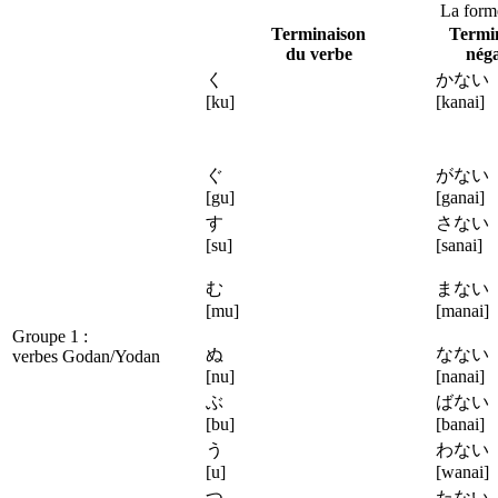
La forme
Terminaison
Termi
du verbe
néga
く
かな
[ku]
[kanai]
ぐ
がな
[gu]
[ganai]
す
さな
[su]
[sanai]
む
まな
[mu]
[manai]
Groupe 1 :
ぬ
なな
verbes Godan/Yodan
[nu]
[nanai]
ぶ
ばな
[bu]
[banai]
う
わな
[u]
[wanai]
つ
たな