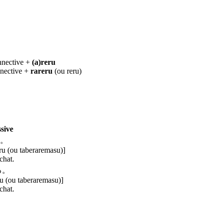
nnective +
(a)reru
nnective +
rareru
(ou reru)
sive
。
ru (ou taberaremasu)]
chat.
る。
u (ou taberaremasu)]
chat.