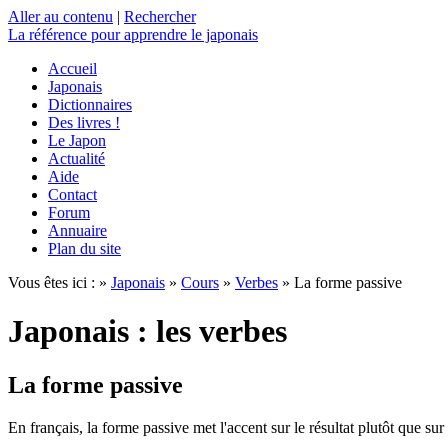
Aller au contenu
|
Rechercher
La référence
pour apprendre le japonais
Accueil
Japonais
Dictionnaires
Des livres !
Le Japon
Actualité
Aide
Contact
Forum
Annuaire
Plan du site
Vous êtes ici : »
Japonais
»
Cours
»
Verbes
» La forme passive
Japonais : les verbes
La forme passive
En français, la forme passive met l'accent sur le résultat plutôt que sur