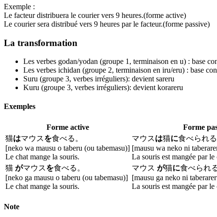
Exemple
:
Le facteur distribuera le courier vers 9 heures.(forme active)
Le courier sera distribué vers 9 heures par le facteur.(forme passive)
La transformation
Les verbes godan/yodan (groupe 1, terminaison en u) : base co
Les verbes ichidan (groupe 2, terminaison en iru/eru) : base co
Suru (groupe 3, verbes irréguliers): devient sareru
Kuru (groupe 3, verbes irréguliers): devient korareru
Exemples
Forme active
Forme pas
猫
は
マウス
を
食べる。
マウス
は
猫
に
食べられる
[neko wa mausu o taberu (ou tabemasu)]
[mausu wa neko ni taberare
Le chat mange la souris.
La souris est mangée par le 
猫
が
マウス
を
食べる。
マウス
が
猫
に
食べられ
[neko ga mausu o taberu (ou tabemasu)]
[mausu ga neko ni taberarer
Le chat mange la souris.
La souris est mangée par le 
Note