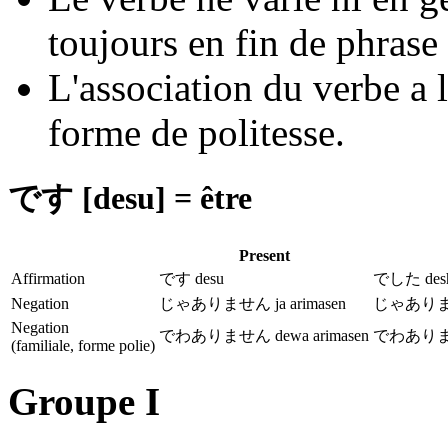
toujours en fin de phrase 
L'association du verbe a l
forme de politesse.
です [desu] = être
Present
Affirmation
です desu
でした desh
Negation
じゃありません ja arimasen
じゃありません
Negation
でわありません dewa arimasen
でわありません
(familiale, forme polie)
Groupe I