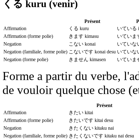
くる kuru (venir)
Présent
P
Affirmation
くる kuru
いている ite
Affirmation (forme polie)
きます kimasu
いています i
Negation
こない konai
いていない i
Negation (familiale, forme polie)
こないです konai desu
いていないです
Negation (forme polie)
きません kimasen
いていません 
Forme a partir du verbe, l'ad
de vouloir quelque chose (e
Présent
Affirmation
きたい kitai
Affirmation (forme polie)
きたいです kitai desu
Negation
きたくない kitaku nai
Negation (familiale, forme polie)
きたくないです kitaku nai desu