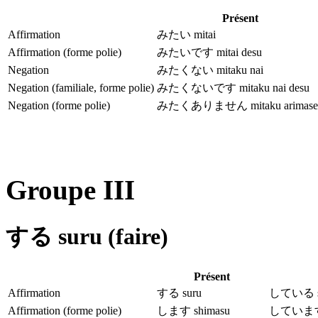
Présent
Affirmation
みたい mitai
Affirmation (forme polie)
みたいです mitai desu
Negation
みたくない mitaku nai
Negation (familiale, forme polie)
みたくないです mitaku nai desu
Negation (forme polie)
みたくありません mitaku arimase
Groupe III
する suru (faire)
Présent
Affirmation
する suru
している shi
Affirmation (forme polie)
します shimasu
しています s