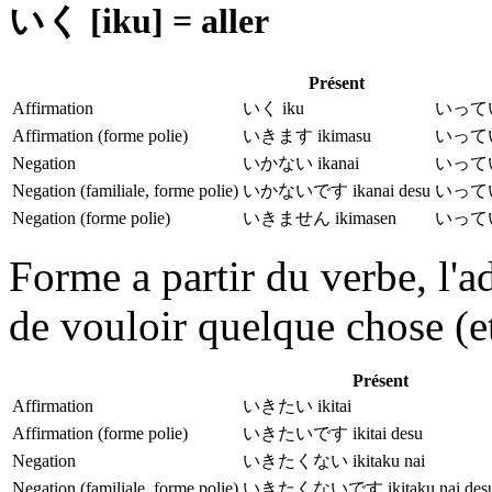
いく [iku] = aller
Présent
Affirmation
いく iku
いっている
Affirmation (forme polie)
いきます ikimasu
いっていま
Negation
いかない ikanai
いっていな
Negation (familiale, forme polie)
いかないです ikanai desu
いっていな
Negation (forme polie)
いきません ikimasen
いっていま
Forme a partir du verbe, l'ad
de vouloir quelque chose (e
Présent
Affirmation
いきたい ikitai
Affirmation (forme polie)
いきたいです ikitai desu
Negation
いきたくない ikitaku nai
Negation (familiale, forme polie)
いきたくないです ikitaku nai des