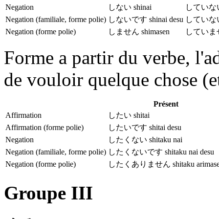
Negation
しない shinai
していない s
Negation (familiale, forme polie)
しないです shinai desu
していないです
Negation (forme polie)
しません shimasen
していません 
Forme a partir du verbe, l'ad
de vouloir quelque chose (e
Présent
Affirmation
したい shitai
Affirmation (forme polie)
したいです shitai desu
Negation
したくない shitaku nai
Negation (familiale, forme polie)
したくないです shitaku nai desu
Negation (forme polie)
したくありません shitaku arimas
Groupe III