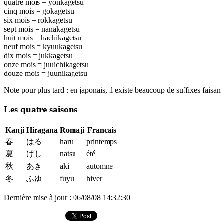
quatre mois = yonkagetsu
cinq mois = gokagetsu
six mois = rokkagetsu
sept mois = nanakagetsu
huit mois = hachikagetsu
neuf mois = kyuukagetsu
dix mois = jukkagetsu
onze mois = juuichikagetsu
douze mois = juunikagetsu
Note pour plus tard : en japonais, il existe beaucoup de suffixes faisa
Les quatre saisons
Kanji
Hiragana
Romaji
Francais
春
はる
haru
printemps
夏
げし
natsu
été
秋
あき
aki
automne
冬
ふゆ
fuyu
hiver
Dernière mise à jour : 06/08/08 14:32:30