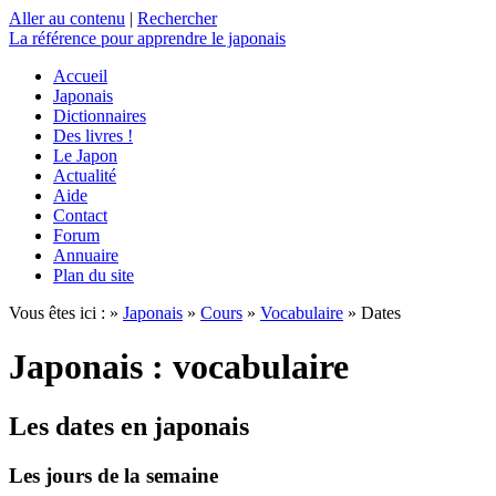
Aller au contenu
|
Rechercher
La référence
pour apprendre le japonais
Accueil
Japonais
Dictionnaires
Des livres !
Le Japon
Actualité
Aide
Contact
Forum
Annuaire
Plan du site
Vous êtes ici : »
Japonais
»
Cours
»
Vocabulaire
» Dates
Japonais : vocabulaire
Les dates en japonais
Les jours de la semaine