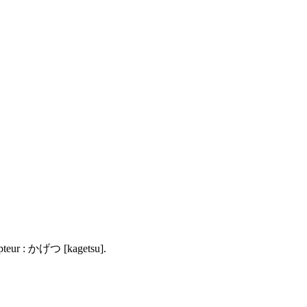
pteur :
かげつ
[kagetsu].