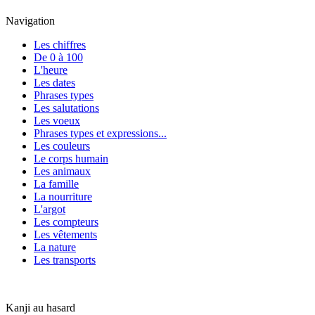
Navigation
Les chiffres
De 0 à 100
L'heure
Les dates
Phrases types
Les salutations
Les voeux
Phrases types et expressions...
Les couleurs
Le corps humain
Les animaux
La famille
La nourriture
L'argot
Les compteurs
Les vêtements
La nature
Les transports
Kanji au hasard