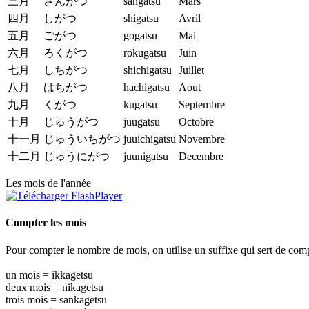
三月
さんがつ
sangatsu
Mars
四月
しがつ
shigatsu
Avril
五月
ごがつ
gogatsu
Mai
六月
ろくがつ
rokugatsu
Juin
七月
しちがつ
shichigatsu
Juillet
八月
はちがつ
hachigatsu
Aout
九月
くがつ
kugatsu
Septembre
十月
じゅうがつ
juugatsu
Octobre
十一月
じゅういちがつ
juuichigatsu
Novembre
十二月
じゅうにがつ
juunigatsu
Decembre
Les mois de l'année
Compter les mois
Pour compter le nombre de mois, on utilise un suffixe qui sert de com
un mois = ikkagetsu
deux mois = nikagetsu
trois mois = sankagetsu