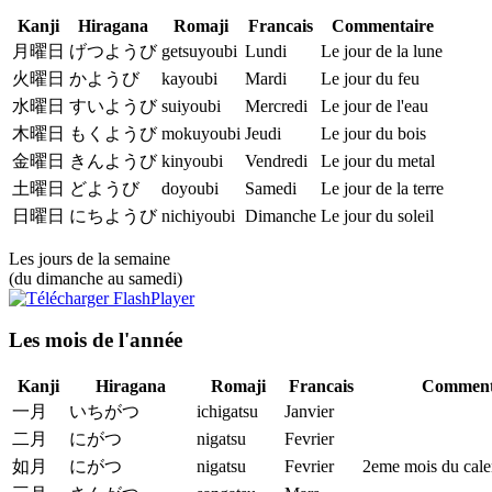
Kanji
Hiragana
Romaji
Francais
Commentaire
月曜日
げつようび
getsuyoubi
Lundi
Le jour de la lune
火曜日
かようび
kayoubi
Mardi
Le jour du feu
水曜日
すいようび
suiyoubi
Mercredi
Le jour de l'eau
木曜日
もくようび
mokuyoubi
Jeudi
Le jour du bois
金曜日
きんようび
kinyoubi
Vendredi
Le jour du metal
土曜日
どようび
doyoubi
Samedi
Le jour de la terre
日曜日
にちようび
nichiyoubi
Dimanche
Le jour du soleil
Les jours de la semaine
(du dimanche au samedi)
Les mois de l'année
Kanji
Hiragana
Romaji
Francais
Comment
一月
いちがつ
ichigatsu
Janvier
二月
にがつ
nigatsu
Fevrier
如月
にがつ
nigatsu
Fevrier
2eme mois du calen