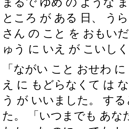
まるで ゆめ の ような 
ところ が ある 日、 う
さん の こと を おもい
ゅう に いえ が こいし
「ながい こと おせわ に
え に もどらなくて は
う が いいました。 する
た。 「いつまでも あなた