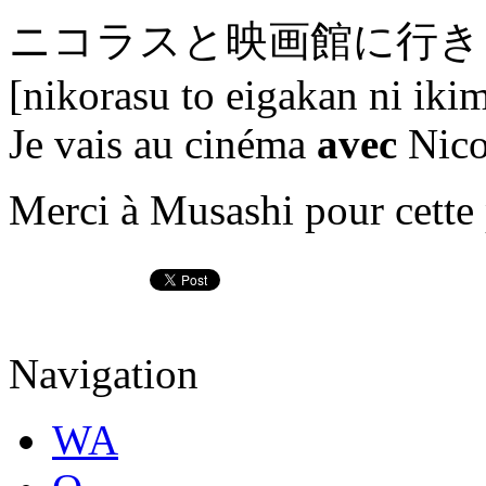
ニコラス
と
映画館に行き
[nikorasu to eigakan ni iki
Je vais au cinéma
avec
Nico
Merci à
Musashi pour cette 
Navigation
WA