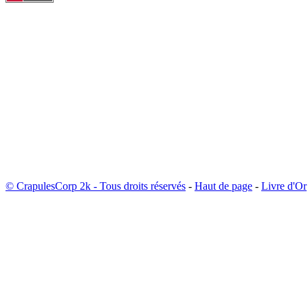
© CrapulesCorp 2k - Tous droits réservés
-
Haut de page
-
Livre d'Or