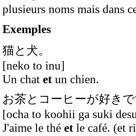
plusieurs noms mais dans ce
Exemples
猫
と
犬。
[neko to inu]
Un chat
et
un chien.
お茶
と
コーヒーが好きで
[ocha to koohii ga suki des
J'aime le thé
et
le café. (et r