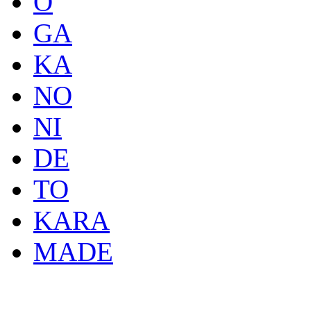
O
GA
KA
NO
NI
DE
TO
KARA
MADE