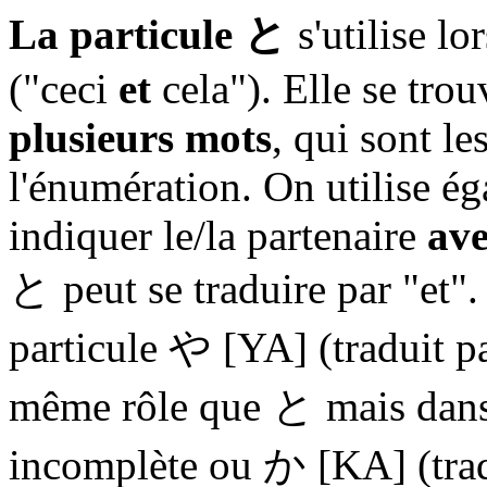
La particule と
s'utilise l
("ceci
et
cela"). Elle se tro
plusieurs mots
, qui sont le
l'énumération. On utilise ég
indiquer le/la partenaire
av
と peut se traduire par "et"
particule や [YA] (traduit par
même rôle que と mais dans 
incomplète ou か [KA] (tradu