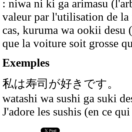
: niwa ni ki ga arimasu (l'ar
valeur par l'utilisation de 
cas, kuruma wa ookii desu (la
que la voiture soit grosse q
Exemples
私
は
寿司
が
好きです。
watashi wa sushi ga suki de
J'adore les sushis (en ce qui