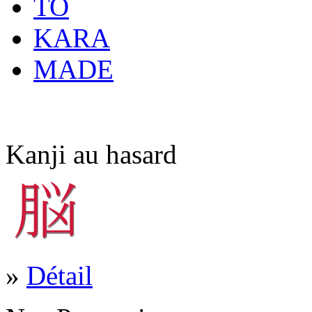
TO
KARA
MADE
Kanji au hasard
»
Détail