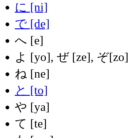
に
[ni]
で
[de]
へ
[e]
よ
[yo],
ぜ
[ze], ぞ[zo]
ね
[ne]
と
[to]
や
[ya]
て
[te]