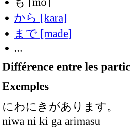
も
[mo]
から
[kara]
まで
[made]
...
Différence entre les part
Exemples
にわにき
が
あります
。
niwa ni ki ga arimasu