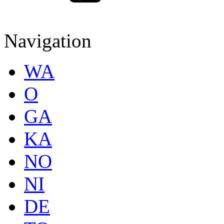
Navigation
WA
O
GA
KA
NO
NI
DE