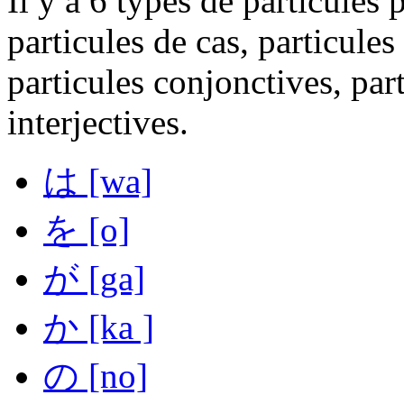
Il y a 6 types de particules
particules de cas, particule
particules conjonctives, part
interjectives.
は
[wa]
を
[o]
が
[ga]
か
[ka ]
の
[no]